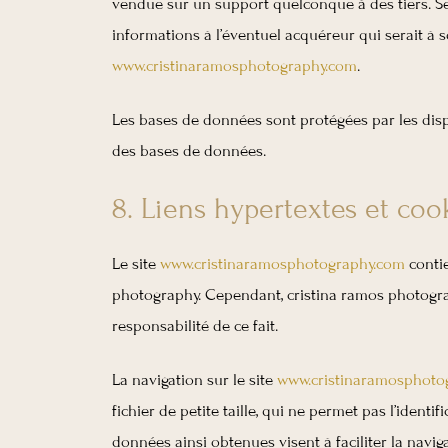
vendue sur un support quelconque à des tiers. Se
informations à l’éventuel acquéreur qui serait à 
www.cristinaramosphotography.com
.
Les bases de données sont protégées par les dispos
des bases de données.
8. Liens hypertextes et cook
Le site
www.cristinaramosphotography.com
contie
photography. Cependant, cristina ramos photograph
responsabilité de ce fait.
La navigation sur le site
www.cristinaramosphoto
fichier de petite taille, qui ne permet pas l’identi
données ainsi obtenues visent à faciliter la navig