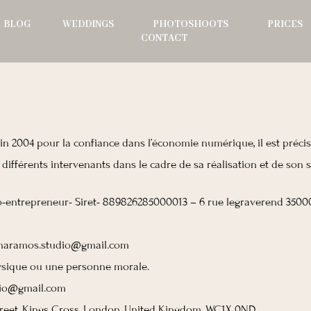
BLOG
WEDDINGS
PHOTOSHOOTS
PRICES
CONTACT
 juin 2004 pour la confiance dans l’économie numérique, il est précis
 différents intervenants dans le cadre de sa réalisation et de son su
-entrepreneur- Siret- 889826285000013 – 6 rue legraverend 350
tinaramos.studio@gmail.com
ysique ou une personne morale.
udio@gmail.com
 Street, Kings Cross, London, United Kingdom, WC1X 0ND