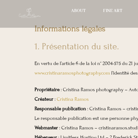
Skip
ABOUT
FINE ART
to
content
Informations légales
1. Présentation du site.
En vertu de l’article 6 de la loi n° 2004-575 du 21
www.cristinaramosphotography.com
l’identité des
Propriétaire
: Cristina Ramos photography – Auto
Créateur
:
Cristina Ramos
Responsable publication
: Cristina Ramos – cris
Le responsable publication est une personne ph
Webmaster
: Cristina Ramos – cristinaramos.st
Hébergeur
: Limitless Hosting Ltd – 2 Frederick