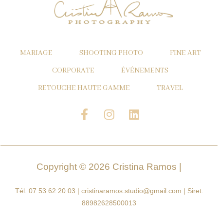
MARIAGE
SHOOTING PHOTO
FINE ART
CORPORATE
ÉVÉNEMENTS
RETOUCHE HAUTE GAMME
TRAVEL
F
I
L
a
n
i
c
s
n
e
t
k
b
a
e
o
g
d
Copyright © 2026 Cristina Ramos |
o
r
i
k
a
n
Tél. 07 53 62 20 03 | cristinaramos.studio@gmail.com | Siret:
-
m
88982628500013
f