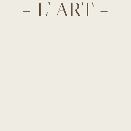
– L’ ART –